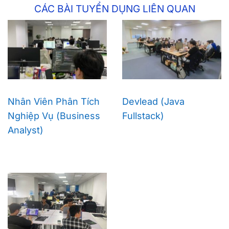
CÁC BÀI TUYỂN DỤNG LIÊN QUAN
Nhân Viên Phân Tích
Devlead (Java
Nghiệp Vụ (Business
Fullstack)
Analyst)