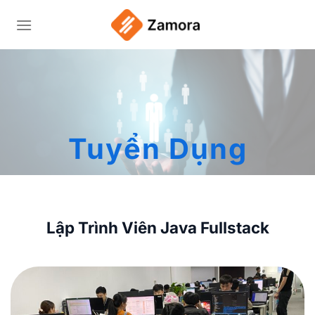
Bỏ
qua
nội
dung
Tuyển Dụng
Lập Trình Viên Java Fullstack